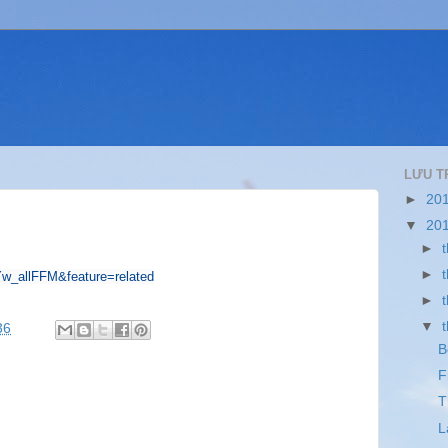
LƯU T
►
20
▼
20
►
►
w_allFFM&feature=related
►
▼
36
B
F
T
L