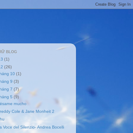
RỮ BLOG
13
(1)
12
(26)
tháng 10
(1)
tháng 9
(3)
tháng 7
(7)
tháng 5
(9)
ésame mucho
reddy Cole & Jane Monheit 2
hu
a Voce del Silenzio- Andrea Bocelli