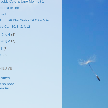
reddy Cole & Jane Monheit 1
eo núi online
ơn La
ặng biệt Phó Sinh - Tề Cẩm Vân
ào Cai- 30/3- 2/4/12
tháng 4
(4)
tháng 2
(2)
11
(8)
10
(8)
HIỆU VỀ
known
ồ sơ hoàn
ủa tôi