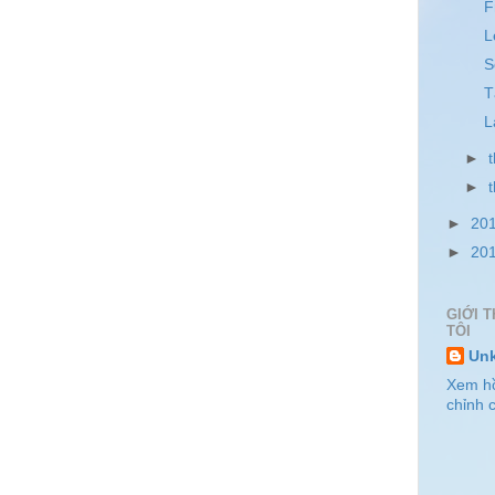
F
L
S
T
L
►
►
►
20
►
20
GIỚI T
TÔI
Un
Xem h
chỉnh c