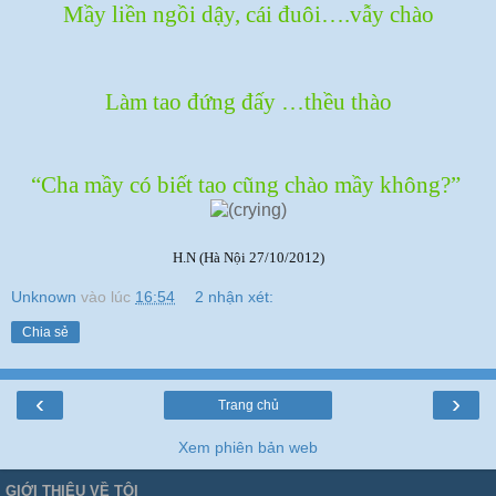
Mầy liền ngồi dậy, cái đuôi….vẫy chào
Làm tao đứng đấy …thều thào
“Cha mầy có biết tao cũng chào mầy không?”
H.N (Hà Nội 27/10/2012)
Unknown
vào lúc
16:54
2 nhận xét:
Chia sẻ
‹
›
Trang chủ
Xem phiên bản web
GIỚI THIỆU VỀ TÔI