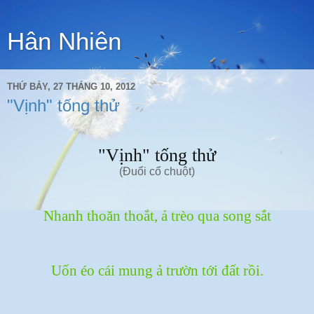
Hân Nhiên
THỨ BẢY, 27 THÁNG 10, 2012
"Vịnh" tống thử
"Vịnh" tống thử
(Đuổi cổ chuột)
Nhanh thoăn thoắt, ả trèo qua song sắt
Uốn éo cái mung ả trườn tới đất rồi.