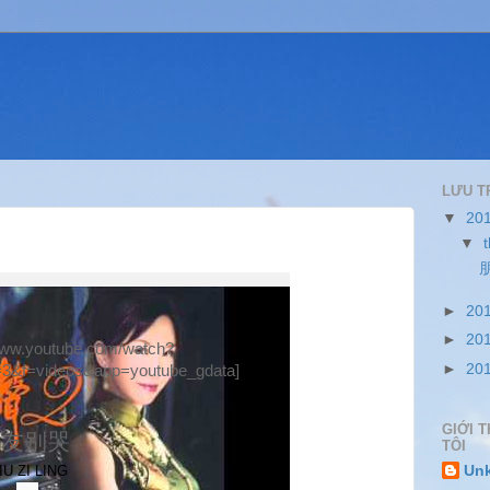
LƯU T
▼
20
▼
►
20
►
20
/www.youtube.com/watch?
►
20
3&f=videos&app=youtube_gdata]
GIỚI T
朋友别哭
TÔI
Un
IU ZI LING