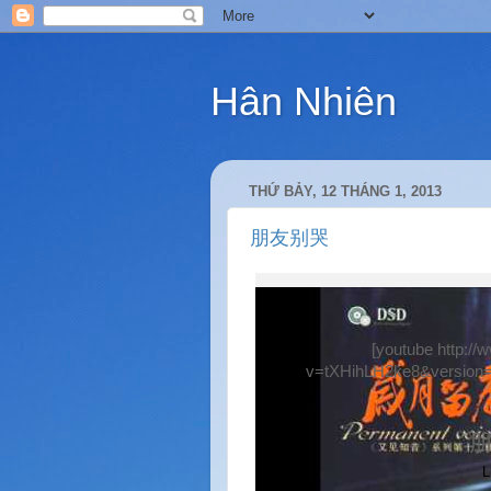
Hân Nhiên
THỨ BẢY, 12 THÁNG 1, 2013
朋友别哭
[youtube http:/
v=tXHihLH2ke8&version=
L