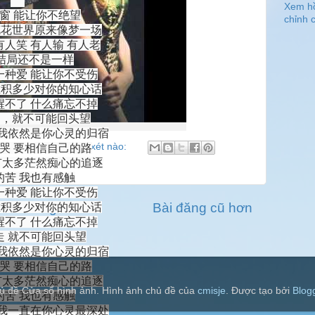
Xem h
窗 能让你不绝望
chỉnh c
世界原来像梦一场
人笑 有人输 有人老
局还不是一样
爱 能让你不受伤
多少对你的知心话
了 什么痛忘不掉
就不可能回头望
依然是你心灵的归宿
51
Không có nhận xét nào:
 要相信自己的路
太多茫然痴心的追逐
 我也有感触
爱 能让你不受伤
Trang chủ
Bài đăng cũ hơn
多少对你的知心话
了 什么痛忘不掉
就不可能回头望
依然是你心灵的归宿
 要相信自己的路
太多茫然痴心的追逐
ủ đề Cửa sổ hình ảnh. Hình ảnh chủ đề của
cmisje
. Được tạo bởi
Blog
 我也有感触
一直在你心灵最深处