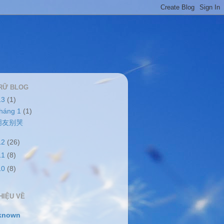
RỮ BLOG
13
(1)
tháng 1
(1)
朋友别哭
12
(26)
11
(8)
10
(8)
HIỆU VỀ
known