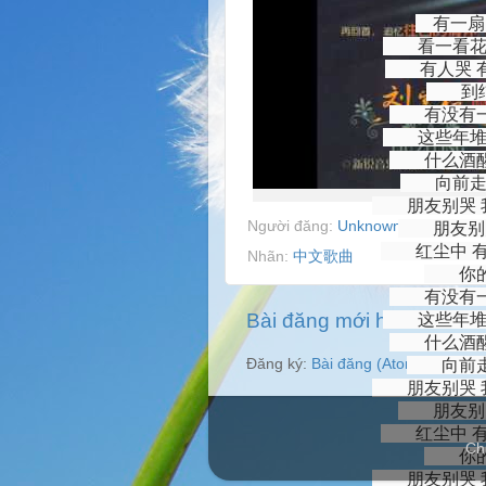
有一扇
看一看花花
有人哭 有
到结
有没有一种
这些年堆积
什么酒醒不
向前走，
朋友别哭 我
Người đăng:
Unknown
vào lúc
02:
朋友别哭
红尘中 有
Nhãn:
中文歌曲
你的苦
有没有一种
Bài đăng mới hơn
这些年堆积
什么酒醒不
向前走 
Đăng ký:
Bài đăng (Atom)
朋友别哭 我
朋友别哭
红尘中 有
Ch
你的苦
朋友别哭 我