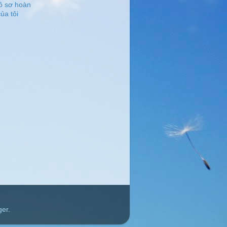
ồ sơ hoàn
ủa tôi
ger
.