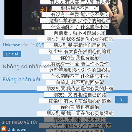
有人哭 有人笑 有人输 有人老
到结局还不是一样
有没有一种爱 能让你不受伤
这些年堆积多少对你的知心话
什么酒醒不了 什么痛忘不掉
向前走，就不可能回头望
朋友别哭 我依然是你心灵的归宿
Unknown
vào lúc
02:51
朋友别哭 要相信自己的路
红尘中 有太多茫然痴心的追逐
Chia sẻ
你的苦 我也有感触
有没有一种爱 能让你不受伤
Không có nhận xét nào:
这些年堆积多少对你的知心话
什么酒醒不了 什么痛忘不掉
Đăng nhận xét
向前走 就不可能回头望
朋友别哭 我依然是你心灵的归宿
朋友别哭 要相信自己的路
›
Trang chủ
红尘中 有太多茫然痴心的追逐
你的苦 我也有感触
Xem phiên bản web
朋友别哭 我一直在你心灵最深处
朋友别哭 我陪你就不孤独
GIỚI THIỆU VỀ TÔI
人海中 难得有几个真正的朋友
Unknown
这份情 请你不要不在乎