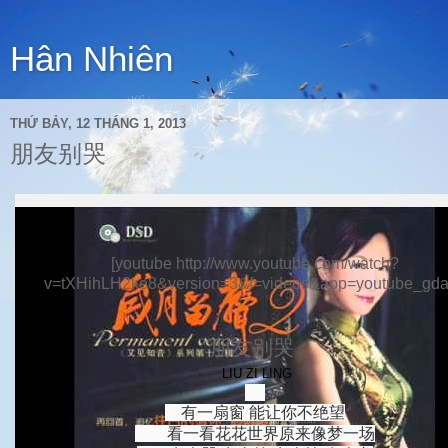
Hân Nhiên
THỨ BẢY, 12 THÁNG 1, 2013
朋友别哭
[youtube http://www.youtube.com/watch?
v=tXHihLH2ke8&version=3&f=videos&app=youtube_gda
朋友别哭
LIU ZI LING
有一扇窗 能让你不绝望
看一看花花世界原来像梦一场