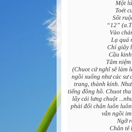
Một lú
Toét c
Sốt ruộ
“12” (a.
Vào chán
Lạ quá 
Chỉ giây 
Cầu kinh
Tâm niệm 
(Chuot cứ nghĩ sẽ làm l
ngồi xuống như các sư 
trang, thành kính. Nhưn
tiếng đồng hồ. Chuot tha
lấy cái lưng chuột ...n
phải đổi chân luôn luôn,
vẫn ngồi im
Ngỡ r
Chân tê 