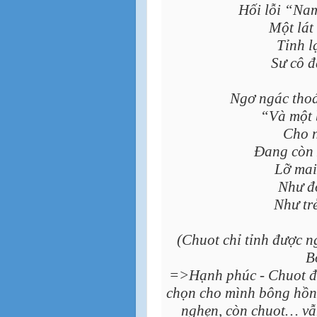
Hối lỗi “Na
Một lát 
Tỉnh l
Sư cô đ
Ngơ ngác tho
“Và một 
Cho 
Đang còn 
Lỡ mai
Như đ
Như tr
(Chuot chỉ tỉnh được n
B
=>Hạnh phúc - Chuot đã 
chọn cho mình bông hồng
nghẹn, còn chuot… vẫ