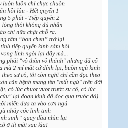
 luôn luôn chỉ chực chuồn
ẫn hồi lâu - Hết quyển 1
ng 5 phút - Tiếp quyển 2
 lòng thôi không đủ nhẫn
ào chi nữa chật chỗ ra.
ong tâm “bon chen” trở lại
tinh tiếp quyển kinh sám hối
vong linh ngồi lại đây mà...
ng phải "vô thần vô thánh" nhưng đã cố
a mà 2 mí mắt cứ dính lại, buồn ngủ kinh
theo sư cô, tôi còn nghĩ chỉ cần đọc theo
còn căn bệnh mang tên "mất ngủ" trên đời
t, có lúc chuot vượt trước sư cô, có lúc
cứu" lại đoạn kinh đã đọc qua trước đó)
hôi miên đưa ta vào cơn ngủ
gù nhảy cóc linh tinh
ình sinh” quay đầu nhìn lại
cô ở tít mãi sau kìa!