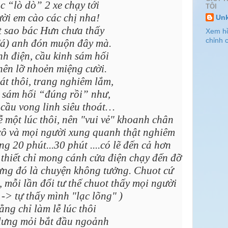
c “lò dò” 2 xe chạy tới
TÔI
ười em cào các chị nha!
Un
t sao bác Hưn chưa thấy
Xem h
chỉnh c
Tá) anh đón muộn đây mà.
h điện, cầu kinh sám hối
nên lỡ nhoẻn miệng cười.
lát thôi, trang nghiêm lắm,
 sám hối “đúng rồi” như,
cầu vong linh siêu thoát…
ễ một lúc thôi, nên "vui vẻ" khoanh chân
cô và mọi người xung quanh thật nghiêm
g 20 phút...30 phút ....có lẽ đến cả hơn
 thiết chỉ mong cánh cửa điện chạy đến đỡ
hưng đó là chuyện không tưởng. Chuot cứ
 mỗi lần đổi tư thế chuot thấy mọi người
 -> tự thấy mình "lạc lõng"
)
ằng chỉ làm lễ lúc thôi
lưng mỏi bắt đầu ngoảnh