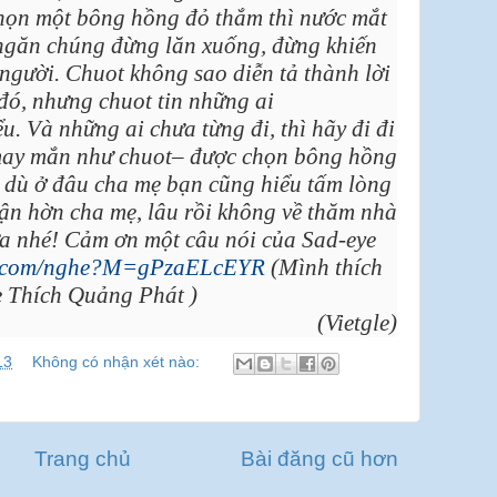
họn một bông hồng đỏ thắm thì nước mắt
 ngăn chúng đừng lăn xuống, đừng khiến
người. Chuot không sao diễn tả thành lời
đó, nhưng chuot tin những ai
ểu. Và những ai chưa từng đi, thì hãy đi đi
may mắn như chuot– được chọn bông hồng
g dù ở đâu cha mẹ bạn cũng hiểu tấm lòng
ận hờn cha mẹ, lâu rồi không về thăm nhà
ữa nhé! Cảm ơn một câu nói của Sad-eye
ui.com/nghe?M=gPzaELcEYR
(Mình thích
 Thích Quảng Phát )
(Vietgle)
13
Không có nhận xét nào:
Trang chủ
Bài đăng cũ hơn