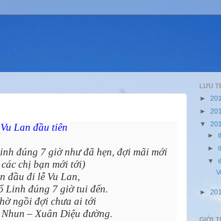
LƯU T
►
20
►
20
▼
20
Vu Lan đầu tiên
►
►
inh đúng 7 giờ như đã hẹn, đợi mãi mới
▼
 các chị bạn mới tới)
V
n đầu đi lễ Vu Lan,
 Linh đúng 7 giờ tui đến.
►
20
hờ ngồi đợi chưa ai tới
e Nhun – Xuân Diệu đường.
GIỚI T