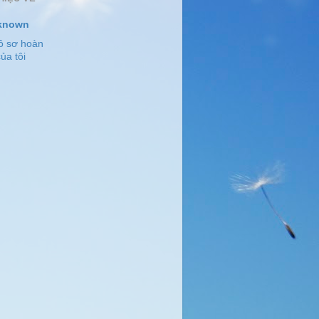
known
ồ sơ hoàn
ủa tôi