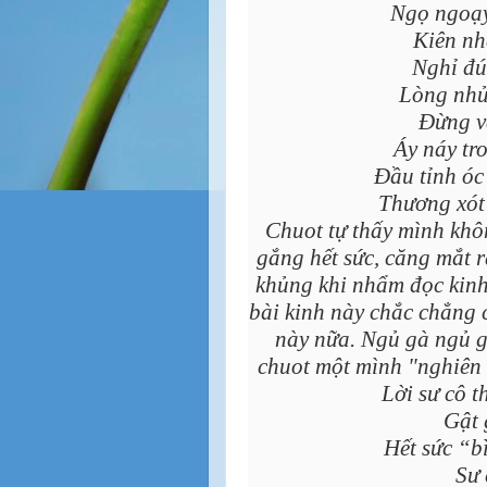
Ngọ ngoạy
Kiên nh
Nghỉ đú
Lòng nhủ
Đừng v
Áy náy tr
Đầu tỉnh óc 
Thương xót 
Chuot tự thấy mình khô
gắng hết sức, căng mắt r
khủng khi nhẩm đọc kinh 
bài kinh này chắc chẳng 
này nữa. Ngủ gà ngủ gậ
chuot một mình "nghiên 
Lời sư cô t
Gật 
Hết sức “b
Sư 