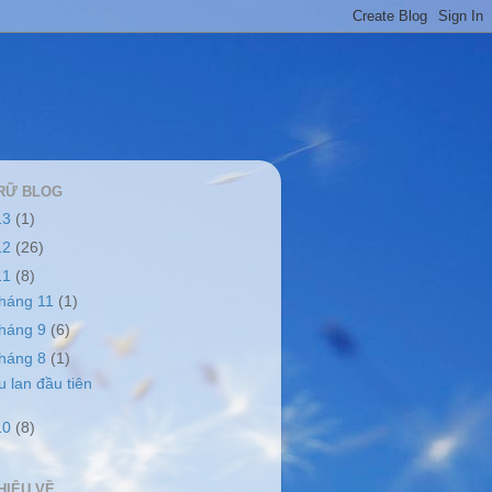
RỮ BLOG
13
(1)
12
(26)
11
(8)
tháng 11
(1)
tháng 9
(6)
tháng 8
(1)
u lan đầu tiên
10
(8)
HIỆU VỀ