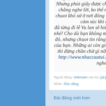
Nhưng phút giây được c
chẳng nghe lời, ko thể
chuot khó xử ở nơi đông 
cảm xúc khi 
đã từng đi lễ Vu lan sẽ hi
nhé! Cho dù bạn không 
đỏ, nhưng chuot tin rằn
của bạn. Những ai còn gi
thì đừng chần chừ gì n
http://www.nhaccuat
nghe
Người đăng:
Unknown
vào lúc
14:
Nhãn:
Góc riêng
Bài đăng mới hơn