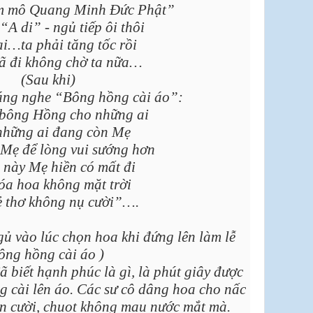
m mô Quang Minh Đức Phật”
“A di” - ngủ tiếp ôi thôi
ại…ta phải tăng tốc rồi
ã đi không chờ ta nữa…
(Sau khi)
áng nghe “Bông hồng cài áo”:
bông Hồng cho những ai
những ai đang còn Mẹ
Mẹ để lòng vui sướng hơn
 này Mẹ hiền có mất đi
óa hoa không mặt trời
ẻ thơ không nụ cười”….
gủ vào lúc chọn hoa khi đứng lên làm lễ
ông hồng cài áo )
biết hạnh phúc là gì, là phút giây được
 cài lên áo. Các sư cô dâng hoa cho nấc
n cười, chuot không mau nước mắt mà.